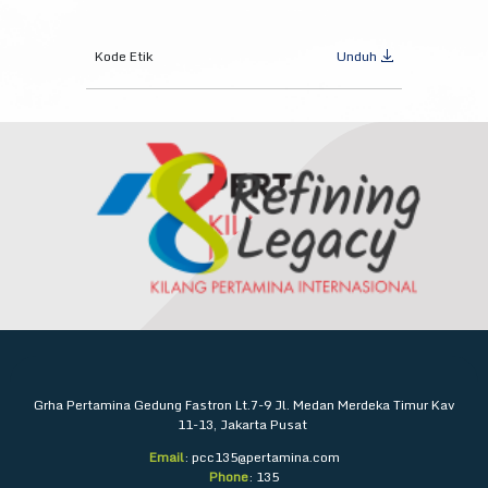
Kode Etik
Unduh
Grha Pertamina
Gedung Fastron Lt.7-9
Jl. Medan Merdeka Timur Kav
11-13, Jakarta Pusat
Email
: pcc135@pertamina.com
Phone
: 135