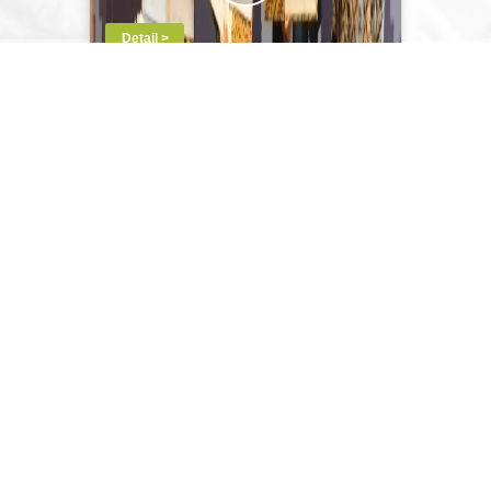
Detail >
22 12 2025
Dukung Hilirisasi Petrokimia
Nasional, Kilang Pertamina
Internasional...